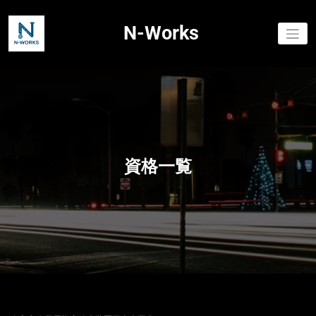
コ
ン
N-Works
テ
ン
ツ
へ
ス
キ
ッ
プ
資格一覧