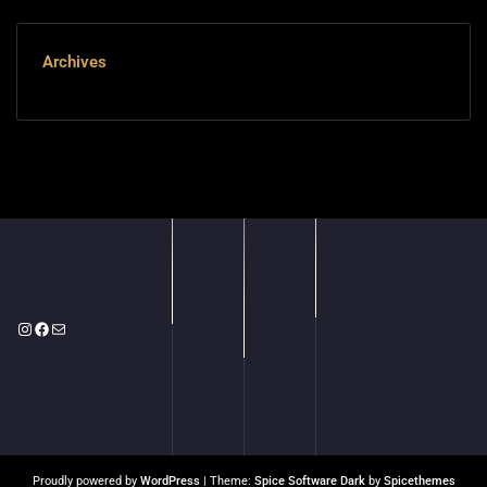
Archives
Instagram
Facebook
メール
Proudly powered by
WordPress
| Theme:
Spice Software Dark
by
Spicethemes